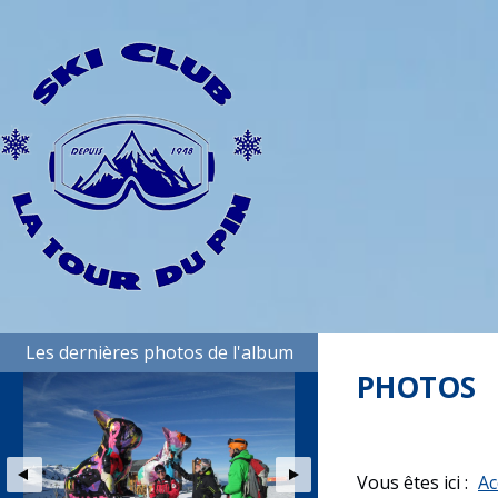
Les dernières photos de l'album
PHOTOS
Vous êtes ici :
Ac