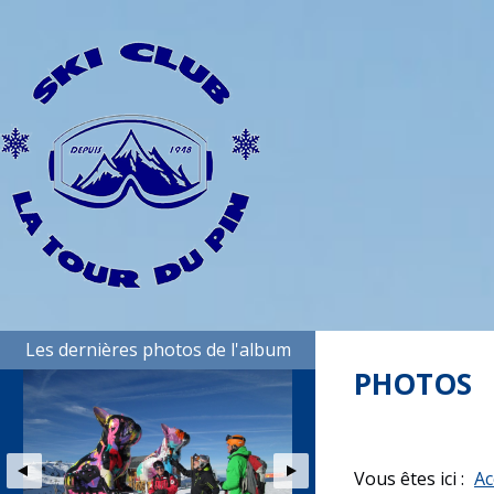
Les dernières photos de l'album
PHOTOS
Vous êtes ici :
Ac