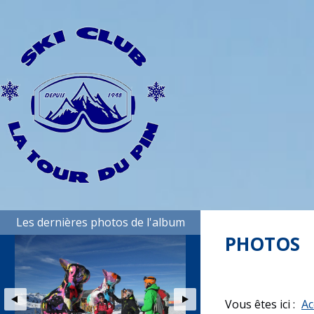
Les dernières photos de l'album
PHOTOS
Vous êtes ici :
Ac